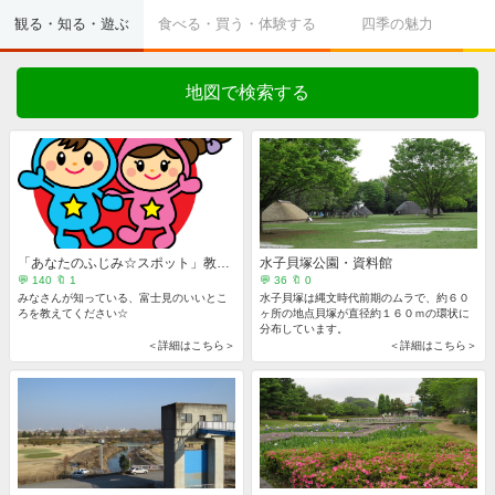
観る・知る・遊ぶ
食べる・買う・体験する
四季の魅力
地図で検索する
「あなたのふじみ☆スポット」教えてください
水子貝塚公園・資料館
💬 140 🔖 1
💬 36 🔖 0
みなさんが知っている、富士見のいいとこ
水子貝塚は縄文時代前期のムラで、約６０
ろを教えてください☆
ヶ所の地点貝塚が直径約１６０ｍの環状に
分布しています。
＜詳細はこちら＞
＜詳細はこちら＞