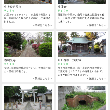
東上線月見橋
性蓮寺
💬 1 🔖 0
💬 1 🔖 0
大正３年（１９１４）、東上線を敷設する
日蓮宗の寺院で、山号を智永山性蓮寺と称
際、堀削された場所に人道橋として架橋さ
し、千葉県天津小湊町にある大本山誕生寺
れました。
の末寺です。
＜詳細はこちら＞
＜詳細はこちら＞
瑠璃光寺
氷川神社・浅間塚
💬 1 🔖 0
💬 1 🔖 0
宝龍山延命院瑠璃光寺といい、天台宗で開
水子氷川神社は、水子上組の氷川神社で、
山・開祖は不明です。
天正元年（１５７３）の再建といわれてい
ますが創立年代は不詳です。
＜詳細はこちら＞
＜詳細はこちら＞