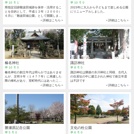
💬 10 🔖 1
💬 10 🔖 0
県指定旧跡難波田城跡を保存・活用するこ
2023年に大人から子どもまで楽しめる公園
とを目的として、平成１２年（２０００）
にリニューアルしました。
６月に「難波田城公園」として開園しまし
た
＜詳細はこちら＞
＜詳細はこちら＞
榛名神社
諏訪神社
💬 10 🔖 0
💬 8 🔖 0
榛名神社の創立年代は明らかではありませ
諏訪神社は隣接の氷川神社と同様、古代人
んが、文明９年（１４７７年）に再建した
の住居址の中に建立された神社で創立年度
際の棟札があり、室町時代にはあったこと
は不詳です
がわかります。
＜詳細はこちら＞
＜詳細はこちら＞
勝瀬原記念公園
文化の杜公園
💬 5 🔖 0
💬 6 🔖 0