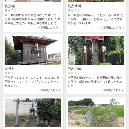
真光寺
別所水神
💬 0 🔖 0
💬 0 🔖 0
水子東石井に台地の崖を背にして建ってい
水子字別所の線路沿いにある、赤い鳥居 と
る朝日山神主院真光寺は当地に土着し た木
「水神」「湯殿山」と彫られた二基の文字
内家祖が木造の不動明王像を本尊として一
塔が立っています。
堂を建立したといわれています。
＜詳細はこちら＞
＜詳細はこちら＞
天神社
並木地蔵
💬 0 🔖 0
💬 0 🔖 0
応永期（１３９４～１４２８）には城の鬼
水子三地蔵の一つで、鬼疫退散や旅の安全
門除けとして、すでに建立されていたとい
を守り、部落内の守護仏として建てられま
われます。
した。
＜詳細はこちら＞
＜詳細はこちら＞