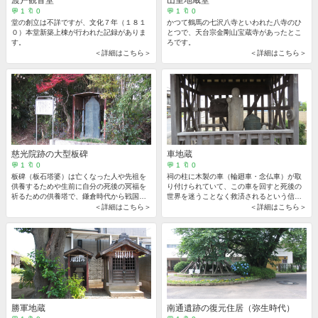
渡戸観音堂
山室地蔵堂
💬 1 🔖 0
💬 1 🔖 0
堂の創立は不詳ですが、文化７年（１８１
かつて鶴馬の七沢八寺といわれた八寺のひ
０）本堂新築上棟が行われた記録がありま
とつで、天台宗金剛山宝蔵寺があったとこ
す。
ろです。
＜詳細はこちら＞
＜詳細はこちら＞
慈光院跡の大型板碑
車地蔵
💬 1 🔖 0
💬 1 🔖 0
板碑（板石塔婆）は亡くなった人や先祖を
祠の柱に木製の車（輪廻車・念仏車）が取
供養するためや生前に自分の死後の冥福を
り付けられていて、この車を回すと死後の
祈るための供養塔で、鎌倉時代から戦国時
世界を迷うことなく救済されるという信仰
代に至る約４００年間に造られました。
から考えられたものです。
＜詳細はこちら＞
＜詳細はこちら＞
勝軍地蔵
南通遺跡の復元住居（弥生時代）