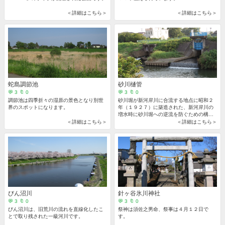
＜詳細はこちら＞
＜詳細はこちら＞
蛇島調節池
砂川樋管
💬 3 🔖 0
💬 3 🔖 0
調節池は四季折々の湿原の景色となり別世
砂川堀が新河岸川に合流する地点に昭和２
界のスポットになります。
年（１９２７）に築造された、新河岸川の
増水時に砂川堀への逆流を防ぐための構造
物です。
＜詳細はこちら＞
＜詳細はこちら＞
びん沼川
針ヶ谷氷川神社
💬 3 🔖 0
💬 3 🔖 0
びん沼川は、旧荒川の流れを直線化したこ
祭神は須佐之男命、祭事は４月１２日で
とで取り残された一級河川です。
す。