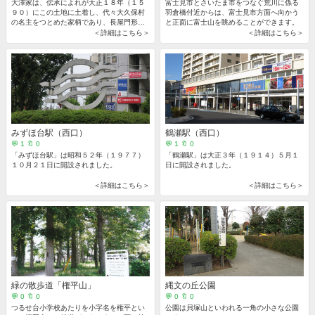
大澤家は、伝承によれが天正１８年（１５
富士見市とさいたま市をつなぐ荒川に係る
９０）にこの土地に土着し、代々大久保村
羽倉橋付近からは、富士見市方面へ向かう
の名主をつとめた家柄であり、長屋門形式
と正面に富士山を眺めることができます。
の表門はその象徴ともいえる建物です。
＜詳細はこちら＞
＜詳細はこちら＞
みずほ台駅（西口）
鶴瀬駅（西口）
💬 1 🔖 0
💬 1 🔖 0
「みずほ台駅」は昭和５２年（１９７７）
「鶴瀬駅」は大正３年（１９１４）５月１
１０月２１日に開設されました。
日に開設されました。
＜詳細はこちら＞
＜詳細はこちら＞
緑の散歩道「権平山」
縄文の丘公園
💬 0 🔖 0
💬 0 🔖 0
つるせ台小学校あたりを小字名を権平とい
公園は貝塚山といわれる一角の小さな公園