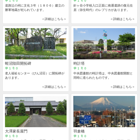
💬 1 🔖 0
💬 1 🔖 0
道路辻の祠に文化３年（１８０６）建立の
針ヶ谷小学校入口正面に南通遺跡の復元住
勝軍地蔵が祀られています。
居（弥生時代）のレプリカがあります。
＜詳細はこちら＞
＜詳細はこちら＞
蛭沼陸田開拓碑
時計塔
💬 1 🔖 0
💬 1 🔖 0
老人福祉センター（びん沼荘）に開拓碑が
中央図書館の時計塔は、中央図書館開館と
あります。
同時に造られたものです。
＜詳細はこちら＞
＜詳細はこちら＞
大澤家長屋門
羽倉橋
💬 1 🔖 0
💬 1 🔖 0