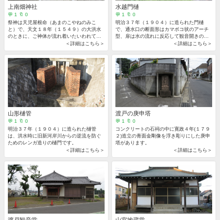
上南畑神社
水越門樋
💬 1 🔖 0
💬 1 🔖 0
祭神は天児屋根命（あまのこやねのみこ
明治３７年（１９０４）に造られた門樋
と）で、天文１８年（１５４９）の大洪水
で、通水口の断面形はカマボコ状のアーチ
のときに、ご神体が流れ着いたいわれてい
型、扉は水の流れに反応して観音開きの構
ます。
造となっています。
＜詳細はこちら＞
＜詳細はこちら＞
山形樋管
渡戸の庚申塔
💬 1 🔖 0
💬 1 🔖 0
明治３７年（１９０４）に造られた樋管
コンクリートの石祠の中に寛政４年(１７９
は、洪水時に旧新河岸川からの逆流を防ぐ
２)造立の青面金剛像を浮き彫りにした庚申
ためのレンガ造りの樋門です。
塔があります。
＜詳細はこちら＞
＜詳細はこちら＞