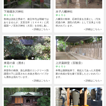
下南畑氷川神社
水子八幡神社
💬 0 🔖 0
💬 0 🔖 0
祭神は須佐之男命で、創立年代は明確では
八幡宮の祭神、応神天皇を主座とし（弓矢
ありませんが、文安元年（１４４４）に武
武道の神、源氏の氏神）として古来より信
蔵国一ノ宮氷川神社（大宮）を分祀し勧請
仰されています。
したと伝えられています。
＜詳細はこちら＞
＜詳細はこちら＞
来迎の泉（湧水）
上沢薬師堂（百観音）
💬 0 🔖 0
💬 0 🔖 0
来迎寺の南側、急な斜面のコンクリート防
本尊は薬師如来で、発起人であった大曾根
護壁の下に設置された水抜き用のパイプか
家の先祖が堂を建て安置したといわれてい
ら湧水は流れています。
ます。
＜詳細はこちら＞
＜詳細はこちら＞