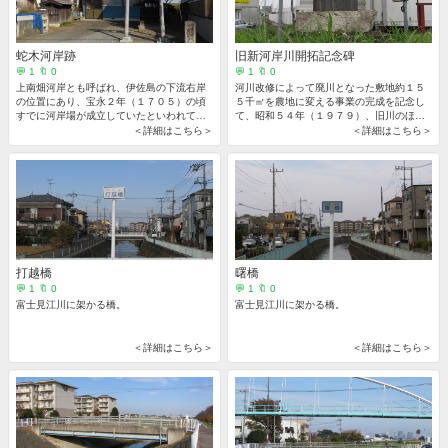
蛇木河岸跡
旧新河岸川開拓記念碑
💬 1 🔖 0
💬 1 🔖 0
上南畑河岸とも呼ばれ、伊佐島の下流右岸
河川改修によって廃川となった敷地約１５
の位置にあり、宝永２年（１７０５）の頃
５千㎡を農地に変える事業の完成を記念し
すでに河岸場が成立していたといわれてい
て、昭和５４年（１９７９）、旧川のほと
ます。
りに建立されました。
＜詳細はこちら＞
＜詳細はこちら＞
打越橋
曙橋
💬 1 🔖 0
💬 1 🔖 0
富士見江川に架かる橋。
富士見江川に架かる橋。
＜詳細はこちら＞
＜詳細はこちら＞