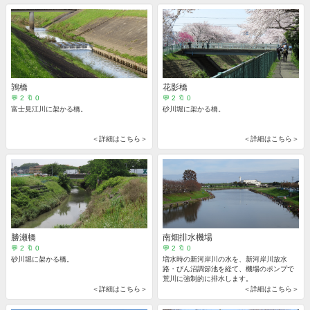
鶉橋
花影橋
💬 2 🔖 0
💬 2 🔖 0
富士見江川に架かる橋。
砂川堀に架かる橋。
＜詳細はこちら＞
＜詳細はこちら＞
勝瀬橋
南畑排水機場
💬 2 🔖 0
💬 2 🔖 0
砂川堀に架かる橋。
増水時の新河岸川の水を、新河岸川放水
路・びん沼調節池を経て、機場のポンプで
荒川に強制的に排水します。
＜詳細はこちら＞
＜詳細はこちら＞