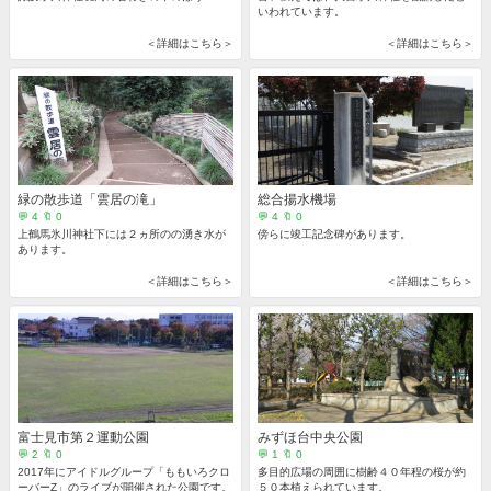
いわれています。
＜詳細はこちら＞
＜詳細はこちら＞
緑の散歩道「雲居の滝」
総合揚水機場
💬 4 🔖 0
💬 4 🔖 0
上鶴馬氷川神社下には２ヵ所のの湧き水が
傍らに竣工記念碑があります。
あります。
＜詳細はこちら＞
＜詳細はこちら＞
富士見市第２運動公園
みずほ台中央公園
💬 2 🔖 0
💬 1 🔖 0
2017年にアイドルグループ「ももいろクロ
多目的広場の周囲に樹齢４０年程の桜が約
ーバーZ」のライブが開催された公園です。
５０本植えられています。