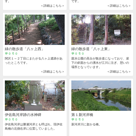
す。
です。
＜詳細はこちら＞
＜詳細はこちら＞
緑の散歩道「八ヶ上西」
緑の散歩道「八ヶ上東」
💬 0 🔖 0
💬 0 🔖 0
関沢１～２丁目にまたがる八ヶ上遺跡があ
親水公園の高台が散歩道になっており、崖
ったところです。
下の斜面からの湧水が江川に注ぎ、憩いの
場所となっています。
＜詳細はこちら＞
＜詳細はこちら＞
伊佐島河岸跡の水神碑
第１新河岸橋
💬 0 🔖 0
💬 0 🔖 0
伊佐島河岸は勝瀬河岸とも呼ばれ、現伊佐
新河岸川に架かる橋。
島橋の北側右岸に位置していました。