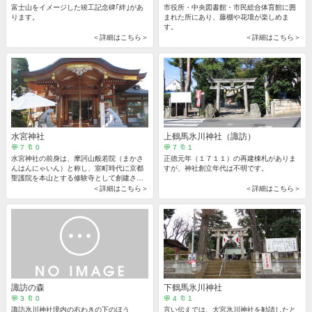
富士山をイメージした竣工記念碑｢絆｣があ
市役所・中央図書館・市民総合体育館に囲
ります。
まれた所にあり、藤棚や花壇が楽しめま
す。
＜詳細はこちら＞
＜詳細はこちら＞
水宮神社
上鶴馬氷川神社（諏訪）
💬 7 🔖 0
💬 7 🔖 1
水宮神社の前身は、摩訶山般若院（まかさ
正徳元年（１７１１）の再建棟札がありま
んはんにゃいん）と称し、室町時代に京都
すが、神社創立年代は不明です。
聖護院を本山とする修験寺として創建され
ました。
＜詳細はこちら＞
＜詳細はこちら＞
諏訪の森
下鶴馬氷川神社
💬 3 🔖 0
💬 4 🔖 1
諏訪氷川神社境内の右わきの下のほう
言い伝えでは、大宮氷川神社を勧請したと