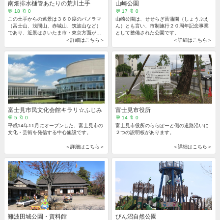
南畑排水樋管あたりの荒川土手
山崎公園
💬 18 🔖 0
💬 17 🔖 0
この土手からの遠景は３６０度のパノラマ
山崎公園は、せせらぎ菖蒲園（しょうぶえ
（富士山、浅間山、赤城山、筑波山など）
ん）とも言い、市制施行２０周年記念事業
であり、近景はさいたま市・東京方面が一
として整備された公園です。
望でき、季節ごとの景観は一見の価値があ
＜詳細はこちら＞
＜詳細はこちら＞
ります。
富士見市民文化会館キラリ☆ふじみ
富士見市役所
💬 5 🔖 0
💬 14 🔖 0
平成14年11月にオープンした、富士見市の
富士見市役所のららぽーと側の道路沿いに
文化・芸術を発信する中心施設です。
２つの説明板があります。
＜詳細はこちら＞
＜詳細はこちら＞
難波田城公園・資料館
びん沼自然公園