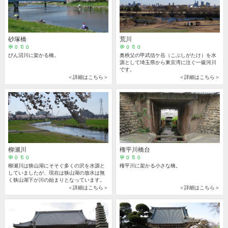
砂塚橋
荒川
💬 0 🔖 0
💬 0 🔖 0
びん沼川に架かる橋。
奥秩父の甲武信ケ岳（こぶしがたけ）を水
源として埼玉県から東京湾に注ぐ一級河川
です。
＜詳細はこちら＞
＜詳細はこちら＞
柳瀬川
権平川橋台
💬 0 🔖 0
💬 0 🔖 0
柳瀬川は狭山湖にそそぐ多くの沢を水源と
権平川に架かる小さな橋。
していましたが、現在は狭山湖の放水は無
く狭山湖下が川の始まりとなっています。
＜詳細はこちら＞
＜詳細はこちら＞