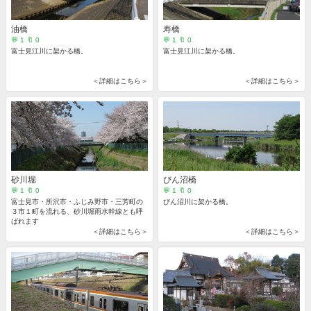
油橋
寿橋
💬 1 🔖 0
💬 1 🔖 0
富士見江川に架かる橋。
富士見江川に架かる橋。
＜詳細はこちら＞
＜詳細はこちら＞
砂川堀
びん沼橋
💬 1 🔖 0
💬 1 🔖 0
富士見市・所沢市・ふじみ野市・三芳町の
びん沼川に架かる橋。
３市１町を流れる、砂川堀雨水幹線とも呼
ばれます
＜詳細はこちら＞
＜詳細はこちら＞