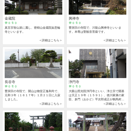
金蔵院
興禅寺
💬 0 🔖 0
💬 0 🔖 0
真言宗智山派に属し、密樹山金蔵院如意輪
曹洞宗の寺院で、川龍山興禅寺といいま
寺といいます。
す。本尊は聖観音菩薩です。
＜詳細はこちら＞
＜詳細はこちら＞
長谷寺
浄円寺
💬 0 🔖 0
💬 0 🔖 0
曹洞宗の寺院で、開山は物堂正逸和尚で、
大眼山照光院浄円寺といい、浄土宗で開基
元和３年（１６１７年）１月２１日に入寂
は天正１９年（１５９１）、徳川家康の家
しました。
臣、多門（おかど）平次郎成正が鶴馬村を
領した際に浄土宗に帰依し、当寺を菩提寺
＜詳細はこちら＞
＜詳細はこちら＞
にしたといわれています。