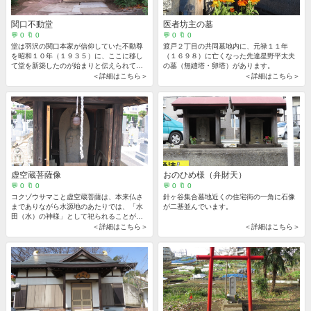
関口不動堂
医者坊主の墓
💬 0 🔖 0
💬 0 🔖 0
堂は羽沢の関口本家が信仰していた不動尊
渡戸２丁目の共同墓地内に、元禄１１年
を昭和１０年（１９３５）に、ここに移し
（１６９８）に亡くなった先達星野平太夫
て堂を新築したのが始まりと伝えられてい
の墓（無縫塔・卵塔）があります。
ます。
＜詳細はこちら＞
＜詳細はこちら＞
虚空蔵菩薩像
おのひめ様（弁財天）
💬 0 🔖 0
💬 0 🔖 0
コクゾウサマこと虚空蔵菩薩は、本来仏さ
針ヶ谷集合墓地近くの住宅街の一角に石像
までありながら水源地のあたりでは、「水
が二基並んでいます。
田（水）の神様」として祀られることが多
く、従って祀られているところは、殆ど池
＜詳細はこちら＞
＜詳細はこちら＞
などのほとりです。