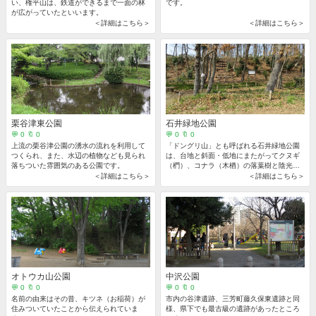
い、権平山は、鉄道ができるまで一面の林
です。
が広がっていたといいます。
＜詳細はこちら＞
＜詳細はこちら＞
栗谷津東公園
石井緑地公園
💬 0 🔖 0
💬 0 🔖 0
上流の栗谷津公園の湧水の流れを利用して
「ドングリ山」とも呼ばれる石井緑地公園
つくられ、また、水辺の植物なども見られ
は、台地と斜面・低地にまたがってクヌギ
落ちついた雰囲気のある公園です。
（椚）、コナラ（木楢）の落葉樹と陰光性
の草木類が生い茂り、台地の下には、湧水
＜詳細はこちら＞
＜詳細はこちら＞
があります。
オトウカ山公園
中沢公園
💬 0 🔖 0
💬 0 🔖 0
名前の由来はその昔、キツネ（お稲荷）が
市内の谷津遺跡、三芳町藤久保東遺跡と同
住みついていたことから伝えられていま
様、県下でも最古級の遺跡があったところ