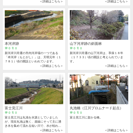
＜詳細はこちら＞
＜詳細はこちら＞
本河岸跡
山下河岸跡の斜面林
💬 0 🔖 0
💬 0 🔖 0
新河岸川舟運の市内河岸場の一つである
新河岸川舟運の山下河岸は、享保１８年
「本河岸（もとがし）」は、天明元年（１
（１７３３）頃の開設と考えられていま
７８１）頃の開設といわれています。
す。
＜詳細はこちら＞
＜詳細はこちら＞
富士見江川
丸池橋（江川プロムナード起点）
💬 0 🔖 0
💬 0 🔖 0
富士見江川は丸池を水源としていました
富士見江川に架かる橋。
が、現在丸池は無く、崖線にそって主に湧
き水を集めて流れる短い川で、水が枯れる
ことはありません。
＜詳細はこちら＞
＜詳細はこちら＞