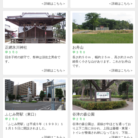
＜詳細はこちら＞
＜詳細はこちら＞
正網氷川神社
お舟山
💬 3 🔖 0
💬 3 🔖 0
旧水子村の鎮守で、祭神は須佐之男命で
長さ約５０ｍ 、幅約２５ｍ 、高さ約２ｍの
す。
細長く小さな山があります。これがお舟山
です。
＜詳細はこちら＞
＜詳細はこちら＞
ふじみ野駅（東口）
谷津の森公園
💬 2 🔖 0
💬 2 🔖 0
「ふじみ野駅」は平成５年（１９９３）１
谷津の森公園は、崖線が中ほどを通ってお
１月１５日に開設されました。
り上下二段に分かれ、上段は藤棚・東屋・
トイレが整備され林になっており、下段は
林の奥に湧き水や、砂場などもある独特の
＜詳細はこちら＞
＜詳細はこちら＞