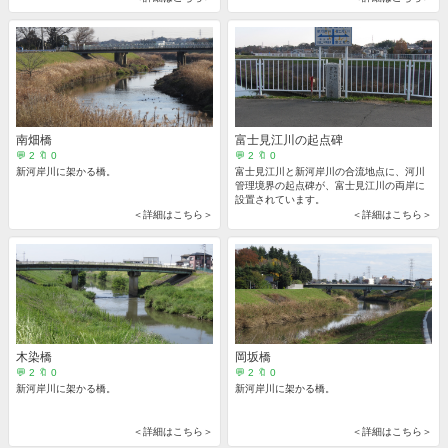
公園です。
南畑橋
富士見江川の起点碑
💬 2 🔖 0
💬 2 🔖 0
新河岸川に架かる橋。
富士見江川と新河岸川の合流地点に、河川
管理境界の起点碑が、富士見江川の両岸に
設置されています。
＜詳細はこちら＞
＜詳細はこちら＞
木染橋
岡坂橋
💬 2 🔖 0
💬 2 🔖 0
新河岸川に架かる橋。
新河岸川に架かる橋。
＜詳細はこちら＞
＜詳細はこちら＞