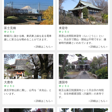
富士見橋
来迎寺
💬 2 🔖 0
💬 2 🔖 0
柳瀬川に架かる橋。東武東上線を走る電車
西雲山光明院来迎寺（らいごうじ）とい
越しに富士山を眺めることができます。
い、天台宗で開山・開祖は不明ですが、鎌
倉時代創建といわれています。
＜詳細はこちら＞
＜詳細はこちら＞
大應寺
護国寺
💬 2 🔖 0
💬 2 🔖 0
真言宗智山派に属し、山号を「水光山」と
龍王山薬王院護国寺という天台宗の寺院
いいます。
で、古谷本郷灌頂院（川越市）の末寺で
す。
＜詳細はこちら＞
＜詳細はこちら＞