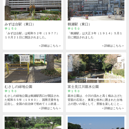
みずほ台駅（東口）
鶴瀬駅（東口）
💬 1 🔖 0
💬 0 🔖 0
「みずほ台駅」は昭和５２年（１９７７）
「鶴瀬駅」は大正３年（１９１４）５月１
１０月２１日に開設されました。
日に開設されました
＜詳細はこちら＞
＜詳細はこちら＞
むさしの緑地公園
富士見江川親水公園
💬 1 🔖 0
💬 1 🔖 0
むさしの緑地公園は鶴瀬駅西口が開設され
親水公園は、小川の流れと高く積み上げた
た昭和５５年（１９８０）、国際児童年を
背面の石垣と、東屋と樹木に囲まれた台地
記念し、全国の自治体で初めてミニ鉄道公
上の憩いの場として、景観を楽しむことが
園として開園しました。
出来ます。
＜詳細はこちら＞
＜詳細はこちら＞