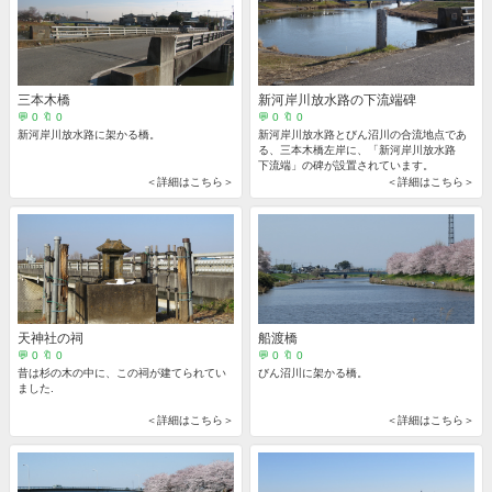
三本木橋
新河岸川放水路の下流端碑
💬 0 🔖 0
💬 0 🔖 0
新河岸川放水路に架かる橋。
新河岸川放水路とびん沼川の合流地点であ
る、三本木橋左岸に、「新河岸川放水路
下流端」の碑が設置されています。
＜詳細はこちら＞
＜詳細はこちら＞
天神社の祠
船渡橋
💬 0 🔖 0
💬 0 🔖 0
昔は杉の木の中に、この祠が建てられてい
びん沼川に架かる橋。
ました.
＜詳細はこちら＞
＜詳細はこちら＞