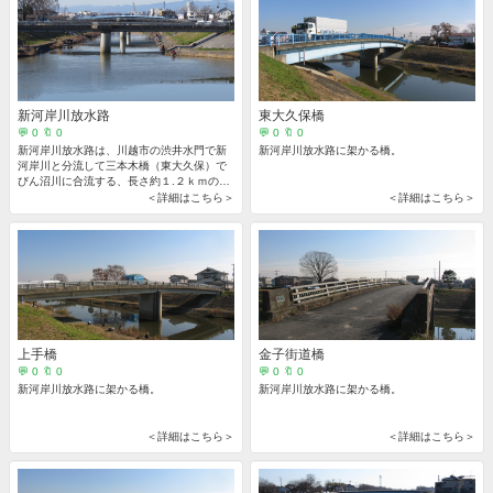
新河岸川放水路
東大久保橋
💬 0 🔖 0
💬 0 🔖 0
新河岸川放水路は、川越市の渋井水門で新
新河岸川放水路に架かる橋。
河岸川と分流して三本木橋（東大久保）で
びん沼川に合流する、長さ約１.２ｋｍの一
級河川です。
＜詳細はこちら＞
＜詳細はこちら＞
上手橋
金子街道橋
💬 0 🔖 0
💬 0 🔖 0
新河岸川放水路に架かる橋。
新河岸川放水路に架かる橋。
＜詳細はこちら＞
＜詳細はこちら＞