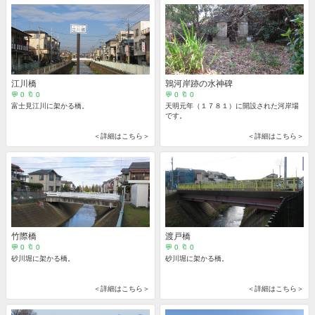
江川橋
鶉河岸跡の水神碑
💬 0 🔖 0
💬 0 🔖 0
富士見江川に架かる橋。
天明元年（１７８１）に開設された河岸場
です。
＜詳細はこちら＞
＜詳細はこちら＞
竹際橋
渡戸橋
💬 0 🔖 0
💬 0 🔖 0
砂川堀に架かる橋。
砂川堀に架かる橋。
＜詳細はこちら＞
＜詳細はこちら＞