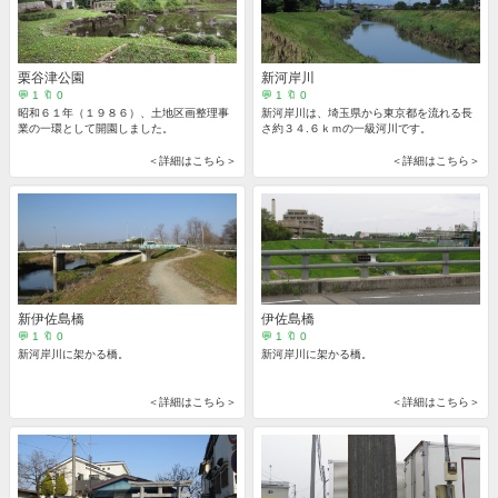
栗谷津公園
新河岸川
💬 1 🔖 0
💬 1 🔖 0
昭和６１年（１９８６）、土地区画整理事
新河岸川は、埼玉県から東京都を流れる長
業の一環として開園しました。
さ約３４.６ｋｍの一級河川です。
＜詳細はこちら＞
＜詳細はこちら＞
新伊佐島橋
伊佐島橋
💬 1 🔖 0
💬 1 🔖 0
新河岸川に架かる橋。
新河岸川に架かる橋。
＜詳細はこちら＞
＜詳細はこちら＞