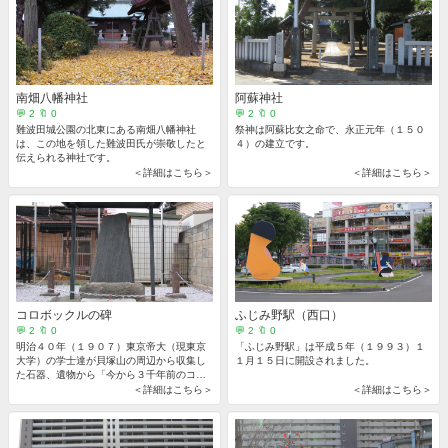
南畑八幡神社
阿蘇神社
💬 2 🔖 0
💬 2 🔖 0
難波田城公園の北東にある南畑八幡神社
祭神は阿蘇比女之命で、永正元年（１５０
は、この地を領した難波田氏が崇敬したと
４）の建立です。
伝えられる神社です。
＜詳細はこちら＞
＜詳細はこちら＞
コロボックルの碑
ふじみ野駅（西口）
💬 2 🔖 0
💬 2 🔖 0
明治４０年（１９０７）東京帝大（現東京
「ふじみ野駅」は平成５年（１９９３）１
大学）の学士達が貝塚山の周辺から収集し
１月１５日に開設されました。
た石器、遺物から「今から３千年前のコロ
ボックル人種の居住せるあとなり」と説
＜詳細はこちら＞
＜詳細はこちら＞
明。