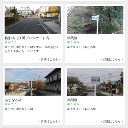
駒形橋（江川プロムナード内）
鶴馬橋
💬 0 🔖 0
💬 0 🔖 0
富士見江川に架かる橋ですが、橋の姿は見
富士見江川に架かる橋。
えなく道路となっています。
＜詳細はこちら＞
＜詳細はこちら＞
あすなろ橋
鶴関橋
💬 0 🔖 0
💬 0 🔖 0
富士見江川に架かる橋。
富士見江川に架かる橋。
＜詳細はこちら＞
＜詳細はこちら＞